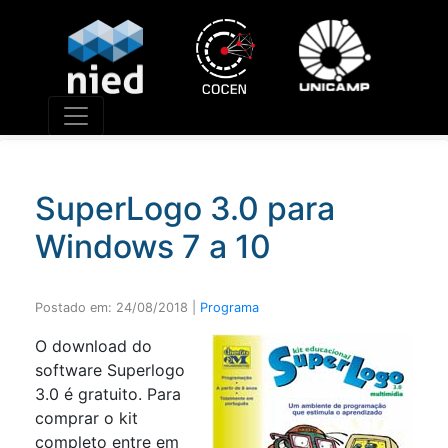
Núcleo de Informática Aplicada à Educação
A missão do NIED é "construir e difundir
conhecimento sobre as relações entre a educação,
a sociedade e a tecnologia por meio de pesquisas e
desenvolvimento de tecnologias e metodologias de
forma integrada às demandas da sociedade."
SuperLogo 3.0 para
Windows 7 a 10
Postado em:
24/08/2018
|
Programa
O download do
software Superlogo
3.0 é gratuito. Para
comprar o kit
completo entre em