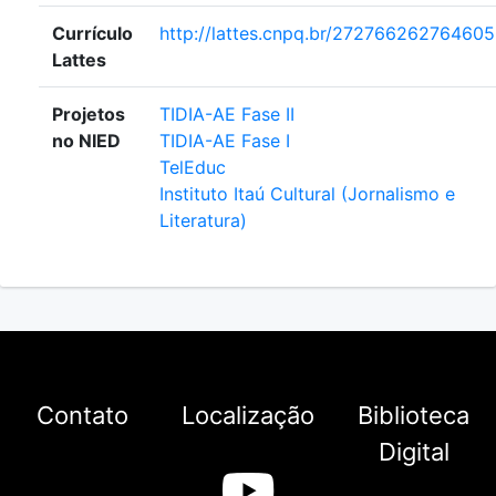
Currículo
http://lattes.cnpq.br/27276626276460
Lattes
Projetos
TIDIA-AE Fase II
no NIED
TIDIA-AE Fase I
TelEduc
Instituto Itaú Cultural (Jornalismo e
Literatura)
Contato
Localização
Biblioteca
Digital