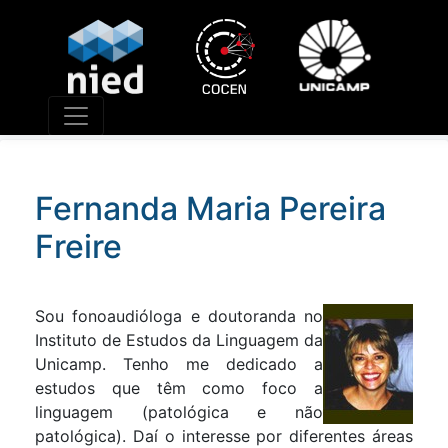
Núcleo de Informática Aplicada à Educação
A missão do NIED é "construir e difundir conhecime
sobre as relações entre a educação, a sociedade e a
tecnologia por meio de pesquisas e desenvolviment
de tecnologias e metodologias de forma integrada à
demandas da sociedade."
Fernanda Maria Pereira
Freire
Sou fonoaudióloga e doutoranda no
Instituto de Estudos da Linguagem da
Unicamp. Tenho me dedicado a
estudos que têm como foco a
linguagem (patológica e não
patológica). Daí o interesse por diferentes áreas