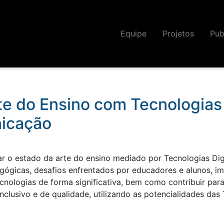
Equipe
Projetos
Pub
o
onhecimento sobre as relações entre a educação, a socieda
ogias de forma integrada às demandas da sociedade."
te do Ensino com Tecnologias 
icação
gar o estado da arte do ensino mediado por Tecnologias Di
agógicas, desafios enfrentados por educadores e alunos, i
cnologias de forma significativa, bem como contribuir par
lusivo e de qualidade, utilizando as potencialidades das 