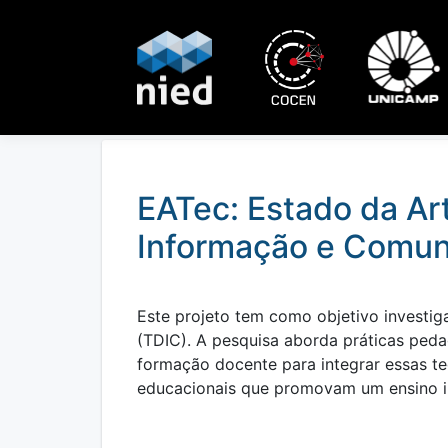
Núcleo de Informática Aplicada à Educaçã
A missão do NIED é "construir e difundir c
desenvolvimento de tecnologias e metodol
EATec: Estado da Ar
Informação e Comun
Este projeto tem como objetivo investi
(TDIC). A pesquisa aborda práticas ped
formação docente para integrar essas te
educacionais que promovam um ensino inc