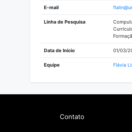
E-mail
flalin@u
Linha de Pesquisa
Computa
Currícul
Formação
Data de Início
01/03/2
Equipe
Flávia Li
Contato