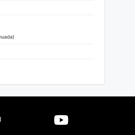
inuada)
l