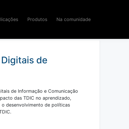
licações
Produtos
Na comunidade
de e a tecnologia por meio de pesquisas e
Digitais de
gitais de Informação e Comunicação
mpacto das TDIC no aprendizado,
a o desenvolvimento de políticas
TDIC.