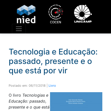
Núcleo de Informática Aplicada à Educação
A missão do NIED é "construir e difundir
conhecimento sobre as relações entre a educação,
a sociedade e a tecnologia por meio de pesquisas e
desenvolvimento de tecnologias e metodologias de
forma integrada às demandas da sociedade."
Tecnologia e Educação:
passado, presente e o
que está por vir
Postado em:
06/11/2018
|
Livro
O livro
Tecnologias e
Educação: passado,
presente e o que está