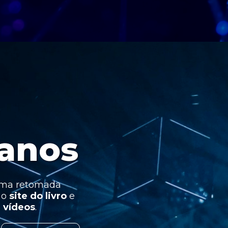
 anos
uma retomada
a o
site do livro
e
e
vídeos
.