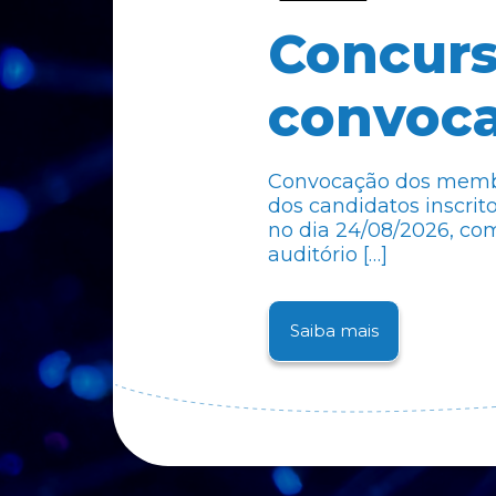
Concurs
convoca
Convocação dos membr
dos candidatos inscrito
no dia 24/08/2026, com 
auditório […]
Saiba mais