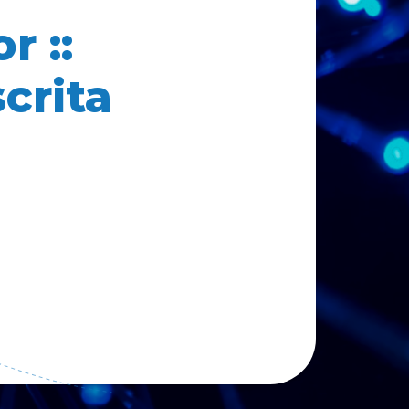
r ::
crita