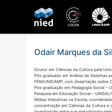
Núcleo de Informática Aplicada à Educaçã
A missão do NIED é "construir e difundir c
desenvolvimento de tecnologias e metodol
Odair Marques da Si
Doutor em Ciências da Cultura pela Univ
Pós-graduado em Análise de Sistemas 
FEM/UNICAMP, com dissertação sobre 
Pós-graduação em Pedagogia Social –
Pesquisa em Educação Social – UNISAL/C
Mídias Interativas na Escola, coordena
concentração em Ciências da Cultura e 
investigação entre sua metodologia peda