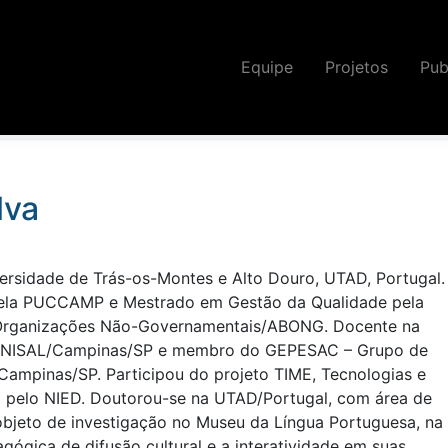
Equipe
Projetos
Pub
o
onhecimento sobre as relações entre a educação, a socieda
ogias de forma integrada às demandas da sociedade."
lva
ersidade de Trás-os-Montes e Alto Douro, UTAD, Portugal.
pela PUCCAMP e Mestrado em Gestão da Qualidade pela
Organizações Não-Governamentais/ABONG. Docente na
 UNISAL/Campinas/SP e membro do GEPESAC – Grupo de
ampinas/SP. Participou do projeto TIME, Tecnologias e
do pelo NIED. Doutorou-se na UTAD/Portugal, com área de
objeto de investigação no Museu da Língua Portuguesa, na
gógica de difusão cultural e a interatividade em suas