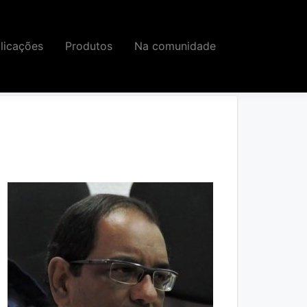
licações
Produtos
Na comunidade
de e a tecnologia por meio de pesquisas e