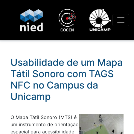
Núcleo de Informática Aplicada à Educação
A missão do NIED é "construir e difundir conhecime
relações entre a educação, a sociedade e a tecnolo
de pesquisas e desenvolvimento de tecnologias e m
forma integrada às demandas da sociedade."
Usabilidade de um Mapa
Tátil Sonoro com TAGS
NFC no Campus da
Unicamp
O Mapa Tátil Sonoro (MTS) é
um instrumento de orientação
espacial para acessibilidade