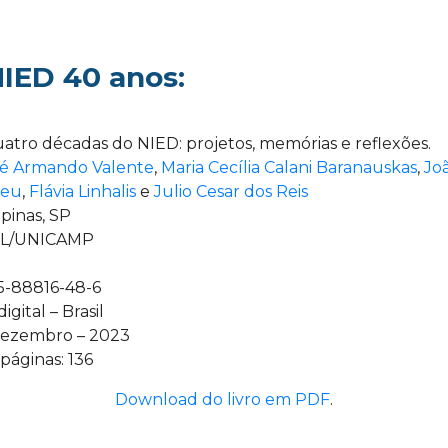
NIED 40 anos:
uatro décadas do NIED: projetos, memórias e reflexões.
sé Armando Valente
,
Maria Cecília Calani Baranauskas
,
Jo
reu
,
Flávia Linhalis
e
Julio Cesar dos Reis
pinas, SP
CCL/UNICAMP
5-88816-48-6
gital – Brasil
 dezembro – 2023
áginas: 136
Download do livro em PDF
.