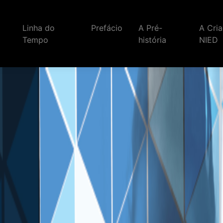
Linha do
Prefácio
A Pré-
A Cri
Tempo
história
NIED