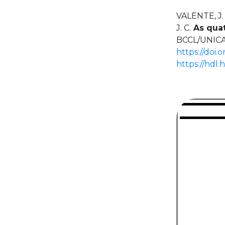
VALENTE, J. 
J. C.
As quat
BCCL/UNICAM
https://doi
https://hdl