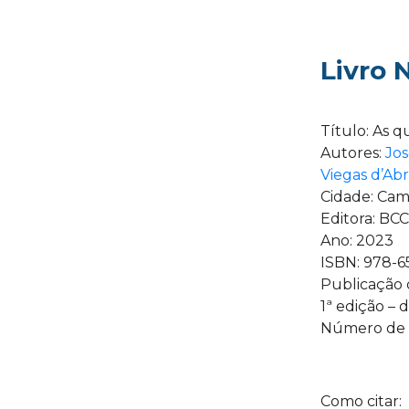
Livro 
Título: As q
Autores:
Jo
Viegas d’Ab
Cidade: Cam
Editora: B
Ano: 2023
ISBN: 978-6
Publicação di
1ª edição –
Número de p
Como citar: