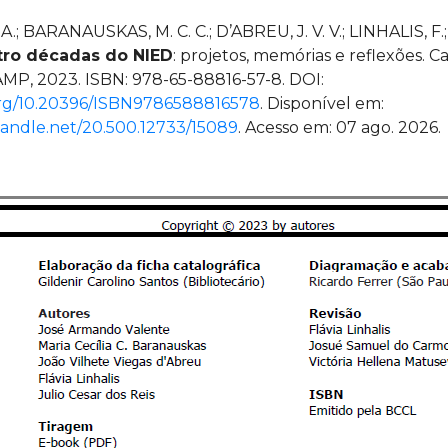
A.; BARANAUSKAS, M. C. C.; D’ABREU, J. V. V.; LINHALIS, F.
ro décadas do NIED
: projetos, memórias e reflexões. C
P, 2023. ISBN: 978-65-88816-57-8. DOI:
.org/10.20396/ISBN9786588816578
. Disponível em:
.handle.net/20.500.12733/15089
. Acesso em:
07 ago. 2026
.