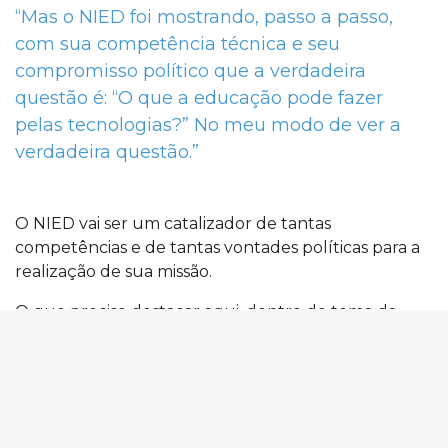
“Mas o NIED foi mostrando, passo a passo,
com sua competência técnica e seu
compromisso político que a verdadeira
questão é: “O que a educação pode fazer
pelas tecnologias?” No meu modo de ver a
verdadeira questão.”
O NIED vai ser um catalizador de tantas
competências e de tantas vontades políticas para a
realização de sua missão.
O que preciso destacar aqui, dentro do tema da
relevância política do NIED, é seu papel de indutor
de políticas públicas. Sua função foi a de ir
revertendo as questões que iniciaram o debate. Tais
questões ainda pervadem hoje no cenário do senso
comum e até de certo pensamento político, a meu